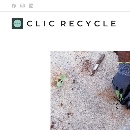
C L I C R E C Y C L E