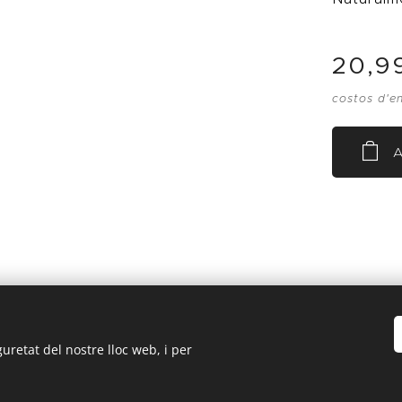
20,9
costos d'e
A
uretat del nostre lloc web, i per
s