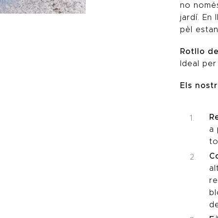
no només
jardí. En
pèl estan
Rotllo d
Ideal per
Els nost
R
a 
to
Co
al
re
bl
d