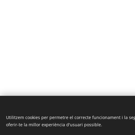
Utilitzem cookies per permetre el correcte funcionament i la seg
© 2025 | Clic Recycle Tots els Drets Reservats.
oferir-te la millor experiència d'usuari possible.
Termes i Condicions
Política de Privadesa
Cookie