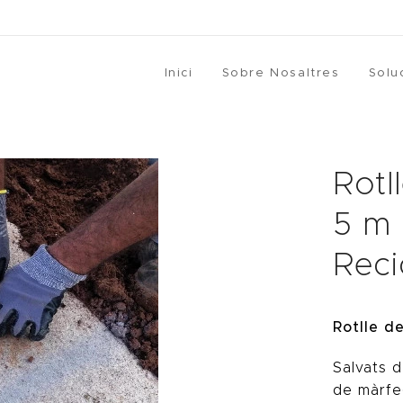
Inici
Sobre Nosaltres
Solu
Rotl
5 m 
Reci
Rotlle d
Salvats d
de màrfe