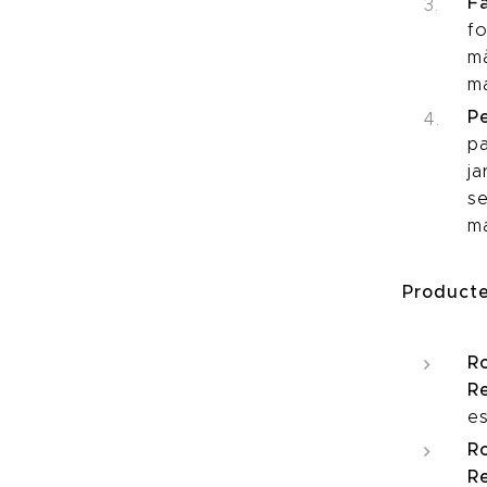
Fà
fo
m
ma
Pe
pa
ja
se
m
Producte
R
Re
e
R
Re