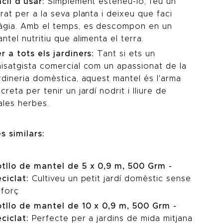
cil d'usar:
Simplement esteneu-lo, feu un
rat per a la seva planta i deixeu que faci
àgia. Amb el temps, es descompon en un
ntel nutritiu que alimenta el terra.
r a tots els jardiners:
Tant si ets un
isatgista comercial com un apassionat de la
rdineria domèstica, aquest mantel és l'arma
creta per tenir un jardí nodrit i lliure de
ales herbes.
s similars:
otllo de mantel de 5 x 0,9 m, 500 Grm -
ciclat:
Cultiveu un petit jardí domèstic sense
sforç
otllo de mantel de 10 x 0,9 m, 500 Grm -
ciclat:
Perfecte per a jardins de mida mitjana