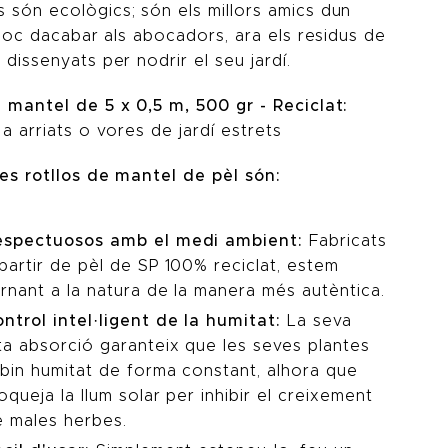
 són ecològics; són els millors amics dun
 lloc dacabar als abocadors, ara els residus de
 dissenyats per nodrir el seu jardí.
e mantel de 5 x 0,5 m, 500 gr - Reciclat:
 a arriats o vores de jardí estrets
res rotllos de mantel de pèl són:
espectuosos amb el medi ambient:
Fabricats
partir de pèl de SP 100% reciclat, estem
rnant a la natura de la manera més autèntica.
ntrol intel·ligent de la humitat:
La seva
ta absorció garanteix que les seves plantes
bin humitat de forma constant, alhora que
oqueja la llum solar per inhibir el creixement
e males herbes.