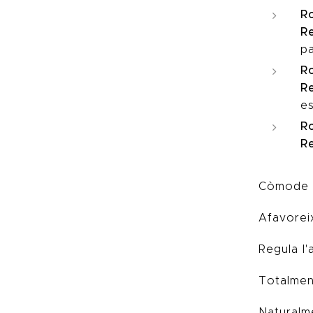
R
Re
p
R
Re
es
R
R
Còmode i 
Afavorei
Regula l'
Totalmen
Naturalme