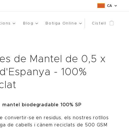
CA
cions
Blog
Botiga Online
Cistell
les de Mantel de 0,5 x
d'Espanya - 100%
clat
e mantel biodegradable 100% SP
e convertir-se en residus, els nostres rotllos
ga de cabells i cànem reciclats de 500 GSM