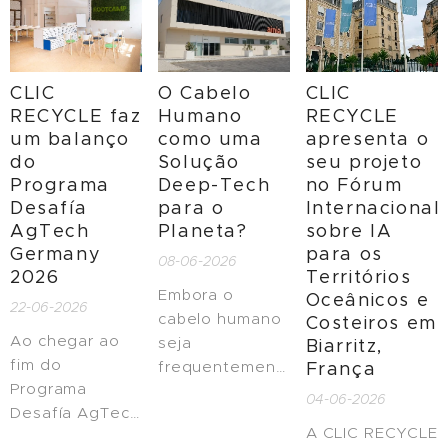
CLIC
O Cabelo
CLIC
RECYCLE faz
Humano
RECYCLE
um balanço
como uma
apresenta o
do
Solução
seu projeto
Programa
Deep-Tech
no Fórum
Desafía
para o
Internacional
AgTech
Planeta?
sobre IA
Germany
para os
08-06-2026
2026
Territórios
Embora o
Oceânicos e
22-06-2026
cabelo humano
Costeiros em
Ao chegar ao
seja
Biarritz,
fim do
frequentemente
França
Programa
considerado um
04-06-2026
Desafía AgTech
resíduo e
A CLIC RECYCLE
Germany 2026,
descartado em