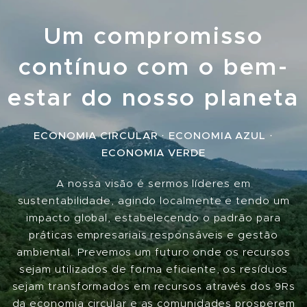
Um compromisso
contínuo com o bem-
estar do nosso planeta
ECONOMIA CIRCULAR · ECONOMIA AZUL ·
ECONOMIA VERDE
A nossa visão é sermos líderes em
sustentabilidade, agindo localmente e tendo um
impacto global, estabelecendo o padrão para
práticas empresariais responsáveis ​​e gestão
ambiental. Prevemos um futuro onde os recursos
sejam utilizados de forma eficiente, os resíduos
sejam transformados em recursos através dos 9Rs
da economia circular e as comunidades prosperem