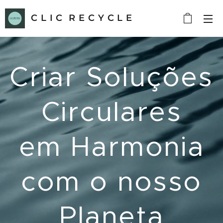
C L I C R E C Y C L E
Criar Soluções
Circulares
em Harmonia
com o nosso
Planeta