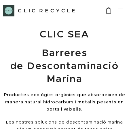
C L I C R E C Y C L E
CLI
C SEA
Barreres
de
Descontaminació
Marina
Productes ecològics orgànics que absorbeixen de
manera natural hidrocarburs i metalls pesants en
ports i vaixells
.
Les nostres solucions de descontaminació marina