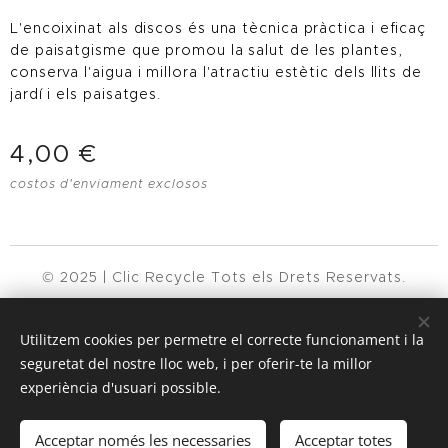
L'encoixinat als discos és una tècnica pràctica i eficaç
de paisatgisme que promou la salut de les plantes,
conserva l'aigua i millora l'atractiu estètic dels llits de
jardí i els
paisatges.
4,00
€
costos d'enviament exclosos
© 2025 | Clic Recycle Tots els Drets Reservats.
Termes i Condicions
Política de Privadesa
Cookies
Utilitzem cookies per permetre el correcte funcionament i la
Llengües
seguretat del nostre lloc web, i per oferir-te la millor
experiència d'usuari possible.
Español
English
Français
Català
Português
Nederlands
Acceptar només les necessaries
Acceptar totes