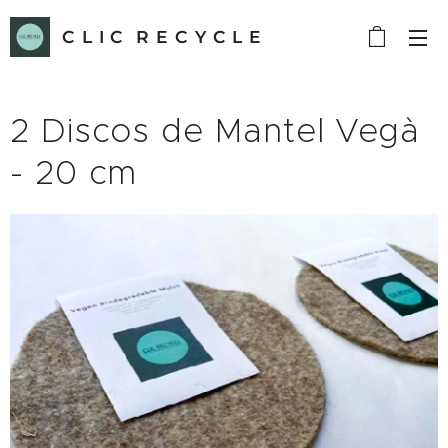
C L I C R E C Y C L E
2 Discos de Mantel Vegà
- 20 cm