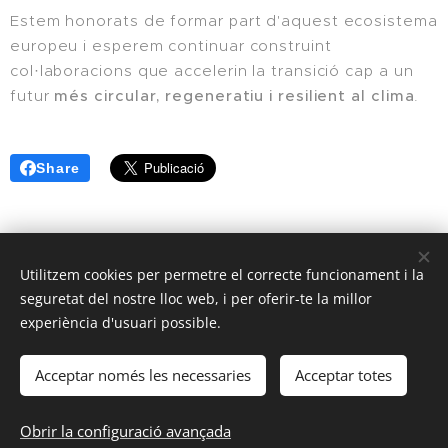
Estem honorats de formar part d'aquest ecosistema
europeu i esperem continuar construint
col·laboracions que accelerin la transició cap a un
futur
més circular, regeneratiu i resilient al clima
.
Share
Utilitzem cookies per permetre el correcte funcionament i la
seguretat del nostre lloc web, i per oferir-te la millor
© 2025 | Clic Recycle Tots els Drets Reservats.
experiència d'usuari possible.
Termes i Condicions
Política de Privadesa
Cookies
Acceptar només les necessaries
Acceptar totes
Llengües
Español
English
Français
Català
Português
Obrir la configuració avançada
Nederlands