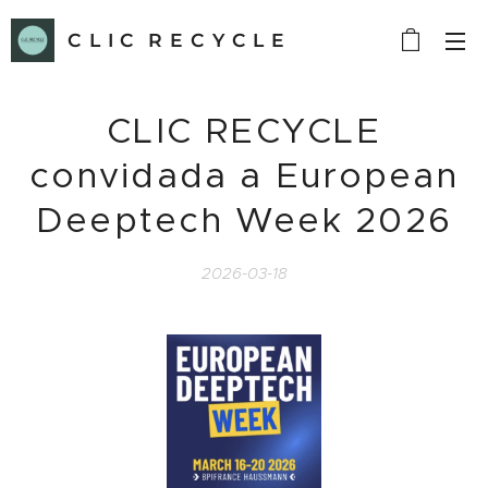
C L I C R E C Y C L E
CLIC RECYCLE
convidada a European
Deeptech Week 2026
2026-03-18