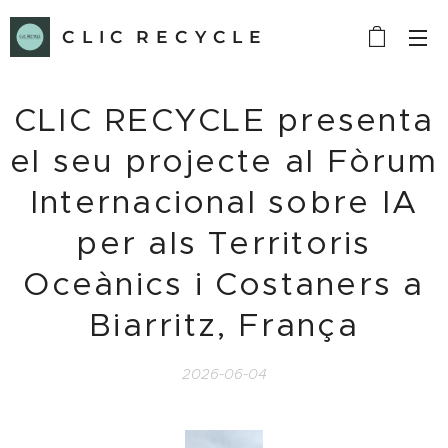
C L I C R E C Y C L E
CLIC RECYCLE presenta
el seu projecte al Fòrum
Internacional sobre IA
per als Territoris
Oceànics i Costaners a
Biarritz, França
2026-06-04