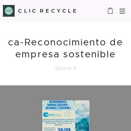
C L I C R E C Y C L E
ca-Reconocimiento de
empresa sostenible
2022-10-11