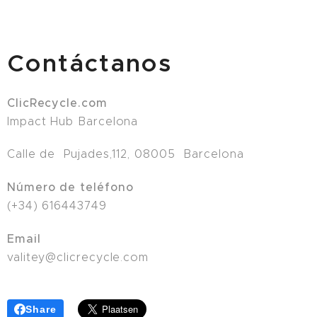
Contáctanos
ClicRecycle.com
Impact Hub Barcelona
Calle de Pujades,112, 08005 Barcelona
Número de teléfono
(+34) 616443749
Email
valitey@clicrecycle.com
Share