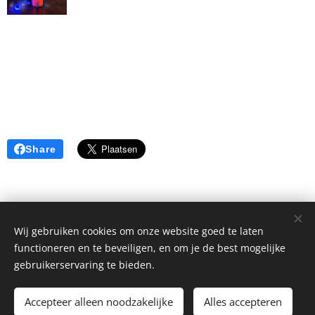
Share
Wij gebruiken cookies om onze website goed te laten
functioneren en te beveiligen, en om je de best mogelijke
© 2024 | Clic Recycle Alle rechten voorbehouden.
gebruikerservaring te bieden.
Voorwaarden
Privacybeleid
Cookies
Accepteer alleen noodzakelijke
Alles accepteren
Talen