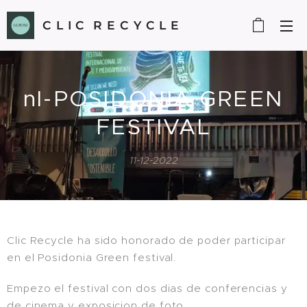
C L I C R E C Y C L E
nl-POSIDONIA GREEN
FESTIVAL
11-12-2022
Clic Recycle ha sido honorado de poder participar
en el Posidonia Green festival.
Empezo el festival con dos dias de conferencias y
de cinema y exposicion de foto