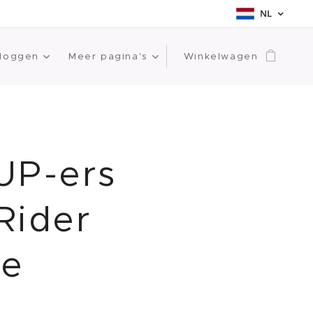
NL
loggen
Meer pagina's
Winkelwagen
UP-ers
Rider
pe