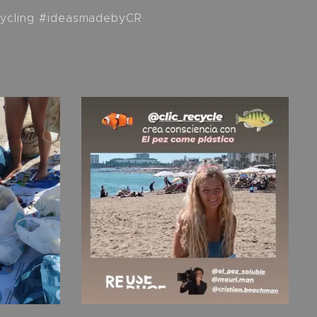
ecycling #ideasmadebyCR