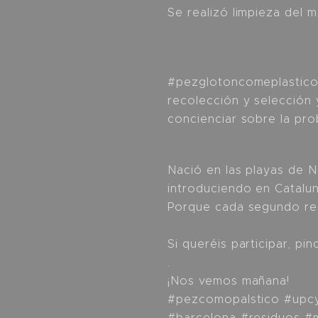
Se realizó limpieza del m
#pezglotoncomeplastico 
recolección y selección 
concienciar sobre la prob
Nació en las playas de 
introduciendo en Catalu
Porque cada segundo res
Si queréis participar, p
.
¡Nos vemos mañana!🌎
#pezcomopalstico #upcy
#barcelona #residuos #