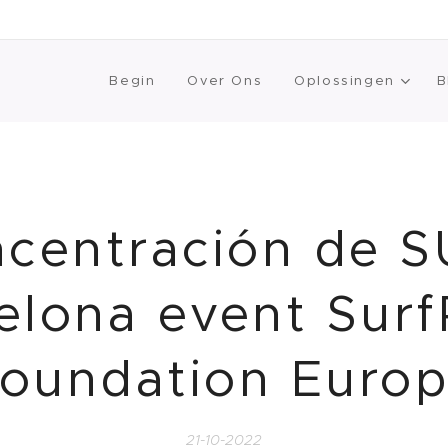
Begin
Over Ons
Oplossingen
B
ncentración de S
elona event Surf
oundation Euro
21-10-2022