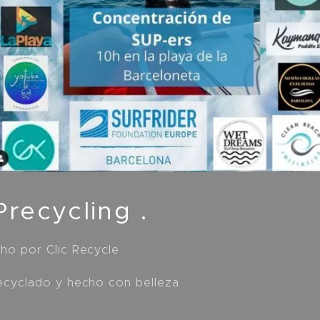
recycling .
cho por Clic Recycle
recyclado y hecho con belleza