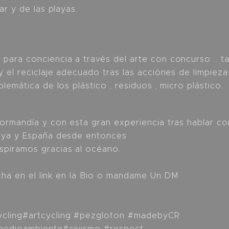
ar y de las playas.
para conciencia a través del arte con concurso .. 
y el reciclaje adecuado tras las acciónes de limpieza
lemática de los plástico , residuos , micro plástico.
Normandía y con esta gran experiencia tras hablar c
nya y España desde entonces
piramos gracias al océano.
incha en el link en la Bio o mandame Un DM
cling#artcycling #pezgloton #madebyCR
medioambiente#civismo #respect