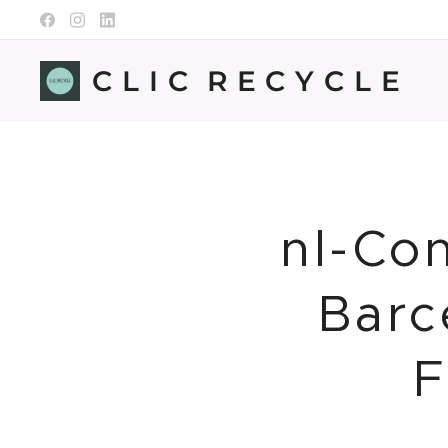
C L I C R E C Y C L E
nl-Co
Barc
F