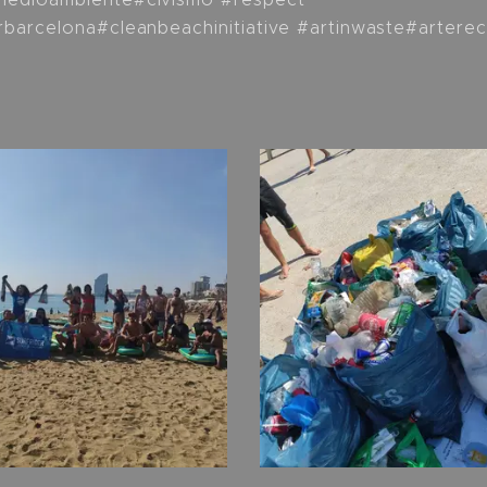
rbarcelona#cleanbeachinitiative #artinwaste#arter