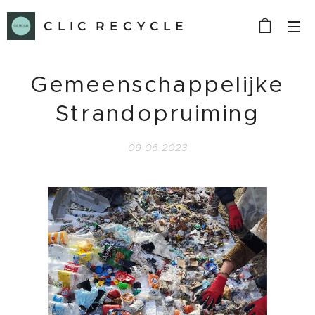
C L I C R E C Y C L E
Gemeenschappelijke
Strandopruiming
09-06-2023