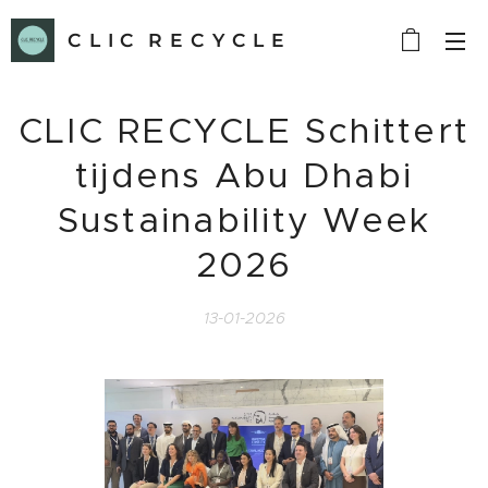
C L I C R E C Y C L E
CLIC RECYCLE Schittert
tijdens Abu Dhabi
Sustainability Week
2026
13-01-2026