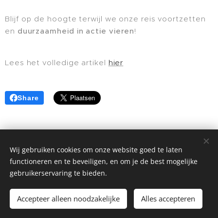
Blijf op de hoogte terwijl we onze reis voortzetten
en
duurzaamheid in actie vieren
!
Lees het volledige artikel
hier
Share
Wij gebruiken cookies om onze website goed te laten
functioneren en te beveiligen, en om je de best mogelijke
© 2024 | Clic Recycle Alle rechten voorbehouden.
gebruikerservaring te bieden.
Voorwaarden
Privacybeleid
Cookies
Accepteer alleen noodzakelijke
Alles accepteren
Talen
Español
English
Français
Català
Português