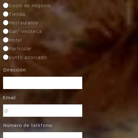
Socio de negocio
Tienda
Restaurante
Bar/ vinoteca
Hotel
Particular
punto asociado
Dirección
Email
Número de teléfono