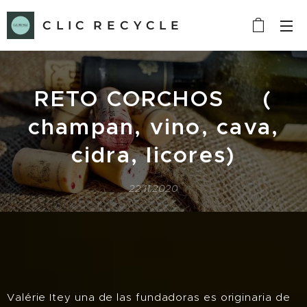
C L I C R E C Y C L E
RETO CORCHOS (
champan, vino, cava,
cidra, licores)
22.11.2020
Valérie Itey una de las fundadoras es originaria de