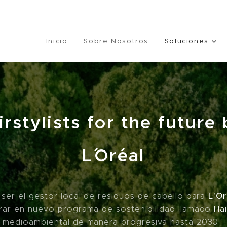
Inicio
Sobre Nosotros
Soluciones
irstylists for the future
L´Oréal
L'Or
 ser el gestor local de residuos de cabello para
trar en nuevo programa de sostenibilidad llamado
Hai
to medioambiental de manera progresiva hasta 2030.