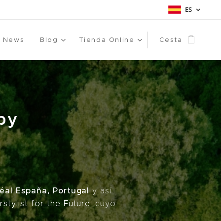
ES
News
Blog
Tienda Online
Cesta
 by
éal España, Portugal
y así
rstylist for the Future
, cuyo