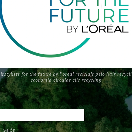
irstylists for the future by l'oreal reciclaje pelo hair recycl
economía circular clic recycling
l Salón