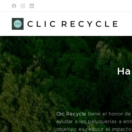
C L I C R E C Y C L E
Ha
Clic Recycle
tiene el honor de
ayudar a las peluquerías a en
objetivo es reducir el impac