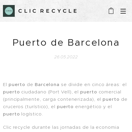
C L I C R E C Y C L E
Puerto de Barcelona
26.05.2022
El
puerto
de
Barcelona
se divide en cinco áreas: el
puerto
ciudadano (Port Vell), el
puerto
comercial
(principalmente, carga contenerizada), el
puerto
de
cruceros (turístico), el
puerto
energético y el
puerto
logístico.
Clic recycle durante las jornadas de la economia