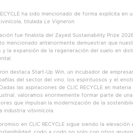
ECYCLE ha sido mencionado de forma explícita en u
ivinícola, titulada
Le Vigneron
.
ión fue finalista del Zayed Sustainability Prize 202
to mencionado anteriormente demuestran que nuestr
 y la expansión de la regeneración del suelo en dist
ntal.
eron
destaca Start-Up Win, un incubador de empresas
ñías del sector del vino, los espirituosos y el eno
. Dadas las aspiraciones de CLIC RECYCLE en materia 
ndustrial, valoramos enormemente formar parte de un
ores que impulsan la modernización de la sostenibil
 industria vitivinícola.
promiso en CLIC RECYCLE sigue siendo la elevación 
ostenibilidad, codo a codo no solo con otros grupo