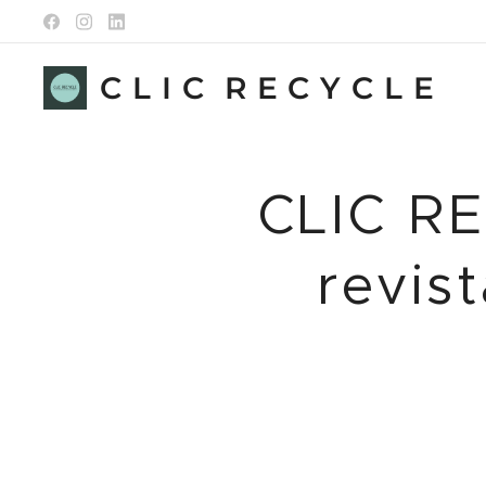
C L I C R E C Y C L E
CLIC RE
revis