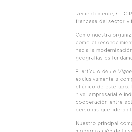
Recientemente, CLIC R
francesa del sector vit
Como nuestra organizac
como el reconocimien
hacia la modernización
geografías es fundame
El artículo de
Le Vign
exclusivamente a compa
el único de este tipo
nivel empresarial e i
cooperación entre act
personas que lideran la
Nuestro principal com
modernización de la s