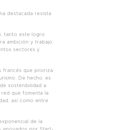
na destacada revista
6, tanto este logro
a ambición y trabajo
intos sectores y
 francés que prioriza
turismo. De hecho, es
de sostenibilidad a
a red que fomenta la
idad, así como entre
exponencial de la
s apoyados por Start-