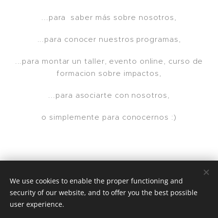
...para saber más sobre nosotros,
...para conocer nuestros programas,
...para montar un taller, evento online, curso de
formacion sobre impactos,
...para asociarte con nosotros,
o simplemente para conocernos :)
We use cookies to enable the proper functioning and
security of our website, and to offer you the best possible
© 2025 | Clic Recycle All Rights Reserved.
user experience.
Terms & Conditions
Privacy Policy
Cookies