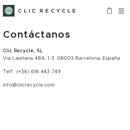
C L I C R E C Y C L E
Contáctanos
Clic Recycle, SL
Via Laietana 48A, 1-3, 08003 Barcelona, España
Telf.: (+34) 616 443 749
info@clicrecycle.com