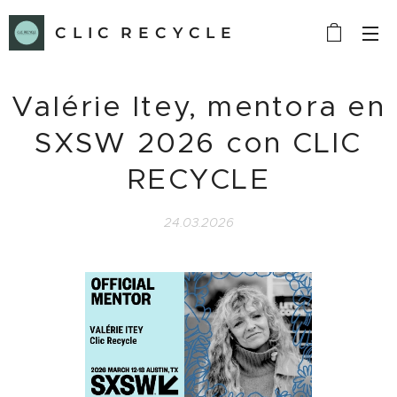
C L I C R E C Y C L E
Valérie Itey, mentora en
SXSW 2026 con CLIC
RECYCLE
24.03.2026