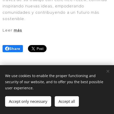
inspirando nuevas ideas, empoderando
comunidades y contribuyendo a un futuro más
sostenible.
Leer
más
Share
We use cookies to enable the proper functioning and
security of our website, and to offer you the best possible
© 2025 | Clic Recycle All Rights Reserved.
user experience.
Terms & Conditions
Privacy Policy
Cookies
Accept only necessary
Accept all
Idiomas
Español
English
Français
Català
Português