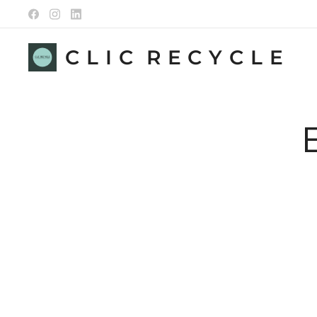
C L I C R E C Y C L E