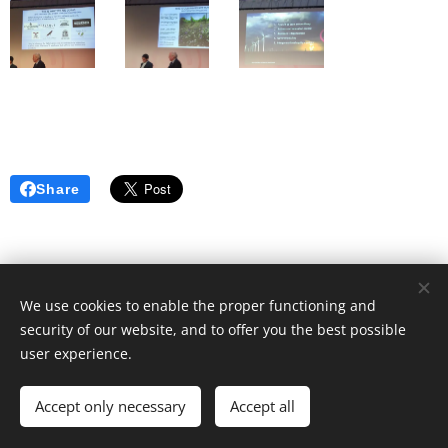
Share
We use cookies to enable the proper functioning and
security of our website, and to offer you the best possible
© 2025 | Clic Recycle All Rights Reserved.
user experience.
Terms & Conditions
Privacy Policy
Cookies
Accept only necessary
Accept all
Idiomas
Español
English
Français
Català
Português