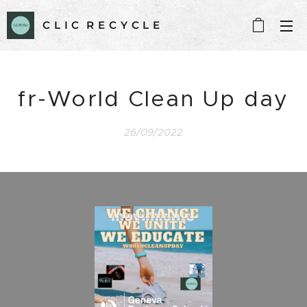
C L I C R E C Y C L E
fr-World Clean Up day
26/09/2022