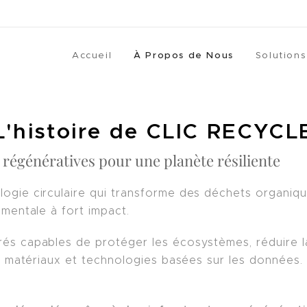
Accueil
À Propos de Nous
Solutions
L
'histoire de
CLIC RECYCL
régénératives pour une planète résiliente
ogie circulaire qui transforme des déchets organiqu
mentale à fort impact.
s capables de protéger les écosystèmes, réduire la 
es matériaux et technologies basées sur les données.