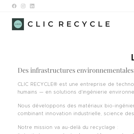
C L I C R E C Y C L E
Des infrastructures environnementales 
CLIC RECYCLE® est une entreprise de technol
humains — en solutions d'ingénierie environne
Nous développons des matériaux bio-ingénieré
combinant innovation industrielle, science d
Notre mission va au-delà du recyclage :