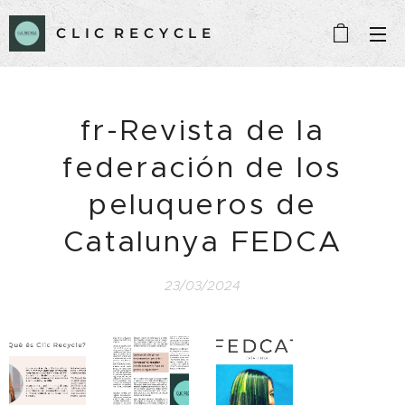
C L I C R E C Y C L E
fr-Revista de la
federación de los
peluqueros de
Catalunya FEDCA
23/03/2024