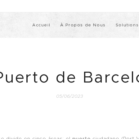
Accueil
À Propos de Nous
Solutions
Puerto de Barce
05/06/2023
puerto
e divide en cinco áreas: el
ciudadano (Port Ve