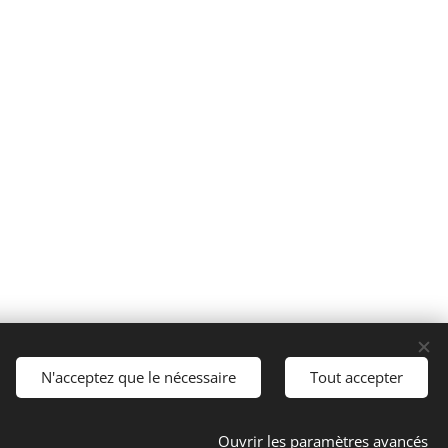
N'acceptez que le nécessaire
Tout accepter
Langues
Español
English
Français
Català
Ouvrir les paramètres avancés
Português
Nederlands