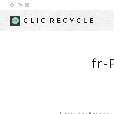
C L I C R E C Y C L E
fr-
puerto
Barcelona
El
de
s