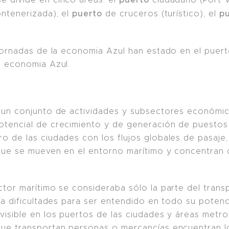
puerto
p
ontenerizada), el
de cruceros (turístico), el
 jornadas de la economia Azul han estado en el puer
a economia Azul.
ne un conjunto de actividades y subsectores económ
otencial de crecimiento y de generación de puestos
o de las ciudades con los flujos globales de pasaje,
que se mueven en el entorno marítimo y concentran
tor marítimo se consideraba sólo la parte del transpo
nía dificultades para ser entendido en todo su potenc
 visible en los puertos de las ciudades y áreas metr
que transportan personas o mercancías encuentran l