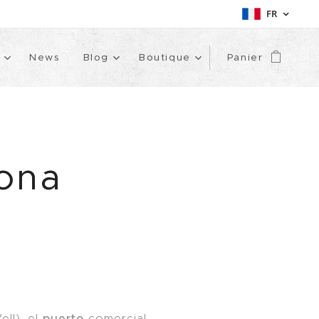
FR
News
Blog
Boutique
Panier
lona
puerto
ll), el
comercial