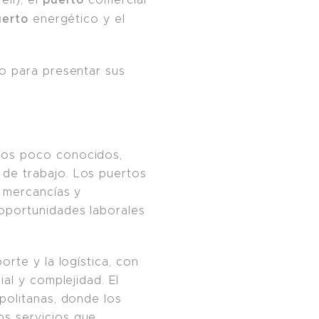
uerto
energético y el
to para presentar sus
icos poco conocidos,
 de trabajo. Los puertos
 mercancías y
 oportunidades laborales
rte y la logística, con
ial y complejidad. El
opolitanas, donde los
os servicios que