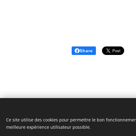
Share
Ce site utilise des cookies pour permettre le bon fonctionnement,
© 2024 | Clic Recycle Tous Droits Réservés.
meilleure expérience utilisateur possible.
Termes et Conditions
Politique de Confidentialité