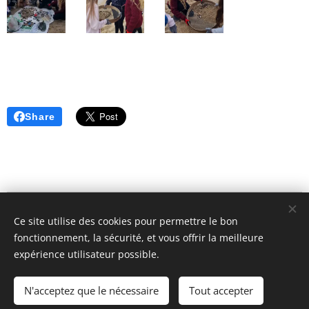
Share
© 2024 | Clic Recycle Tous Droits Réservés.
Ce site utilise des cookies pour permettre le bon
fonctionnement, la sécurité, et vous offrir la meilleure
Termes et Conditions
Politique de Confidentialité
expérience utilisateur possible.
Cookies
N'acceptez que le nécessaire
Tout accepter
Langues