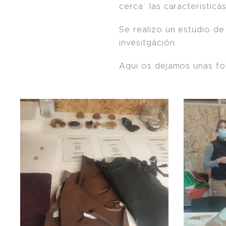
cerca las caracteristic
Se realizo un estudio de
invesitgáción.
Aqui os dejamos unas fo