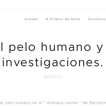
Accueil
À Propos de Nous
Solutions
El pelo humano y
investigaciones.
18/02/2023
jar pelo humano en el " Ateneus center " de Barcelo