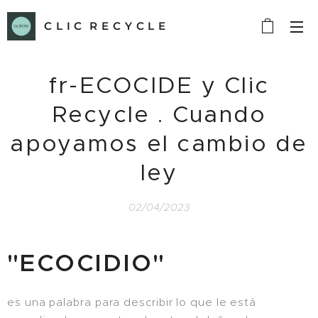
C L I C R E C Y C L E
fr-ECOCIDE y Clic
Recycle . Cuando
apoyamos el cambio de
ley
02/04/2023
"ECOCIDIO"
es una palabra para describir lo que le está