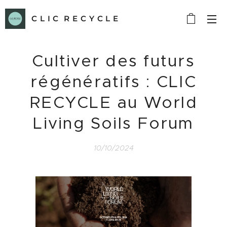
C L I C R E C Y C L E
Cultiver des futurs
régénératifs : CLIC
RECYCLE au World
Living Soils Forum
10/10/2024