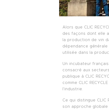
Alors que CLIC RECYCLE
des façons dont elle a
la production de vin da
dépendance générale a
utilisée dans la produc
Un incubateur français
consacré aux secteur
publique à CLIC RECYCL
comme CLIC RECYCLE a
l'industrie.
Ce qui distingue CLIC
son approche globale d