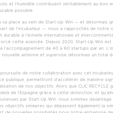
sols et l'humidité contribuent véritablement au bon 
durable possible.
 sa place au sein de Start-Up Win — et désormais g
art de l'incubateur —, nous a rapprochés de notre o
 durable à l'échelle internationale et intercontinenta
forcé cette avancée. Depuis 2020, Start-Up Win est
 à l'accompagnement de 40 à 60 startups par an. L'
nouvelle antenne et supervise désormais un total de
poursuite de notre collaboration avec cet incubateur
e publique, permettront d'accélérer de manière sign
éalisation de nos objectifs. Alors que CLIC RECYCLE 
elà de l'Espagne grâce à cette distinction, et qu'ell
soutenues par Start-Up Win, nous sommes davantage 
s objectifs similaires qui dépassent également la si
rt de nouvelles possibilités pour notre entreprise d