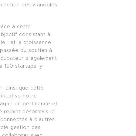
entretien des vignobles
râce à cette
bjectif consistant à
le ; et la croissance
 passée du soutien à
incubateur a également
 150 startups, y
, ainsi que cette
ificative notre
gagne en pertinence et
e rejoint désormais le
connectés à d'autres
mple gestion des
e collaborer avec