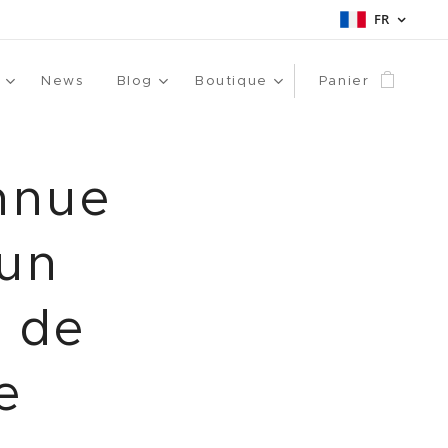
FR
News
Blog
Boutique
Panier
nnue
 un
s de
e