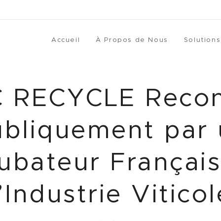
Accueil
À Propos de Nous
Solutions
C RECYCLE Reco
bliquement par
ubateur Françai
l’Industrie Viticol