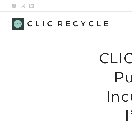
C L I C R E C Y C L E
CLI
Pu
Inc