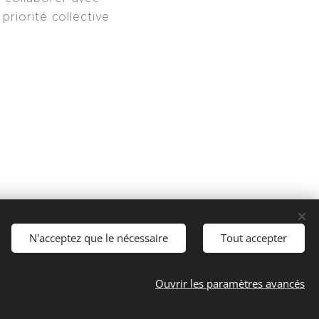
priorité collective
N'acceptez que le nécessaire
Tout accepter
Langues
Español
English
Français
Català
Ouvrir les paramètres avancés
Português
Nederlands