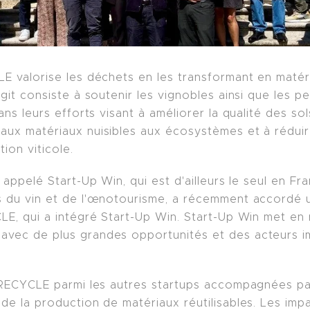
 valorise les déchets en les transformant en matéria
git consiste à soutenir les vignobles ainsi que les p
ns leurs efforts visant à améliorer la qualité des sols
ux matériaux nuisibles aux écosystèmes et à réduire
tion viticole.
 appelé Start-Up Win, qui est d'ailleurs le seul en F
s du vin et de l'œnotourisme, a récemment accordé 
E, qui a intégré Start-Up Win. Start-Up Win met en 
vec de plus grandes opportunités et des acteurs i
 RECYCLE parmi les autres startups accompagnées pa
e la production de matériaux réutilisables. Les impac