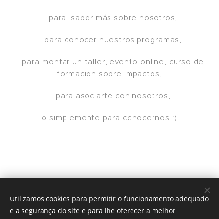
...para saber más sobre nosotros,
...para conocer nuestros programas,
...para montar un taller, evento online, curso de
formacion sobre impactos,
...para asociarte con nosotros,
o simplemente para conocernos :)
© 2024 | Clic Recycle Todos os Direitos Reservados.
Utilizamos cookies para permitir o funcionamento adequado
e a segurança do site e para lhe oferecer a melhor
Termos e Condições
Política de Privacidade