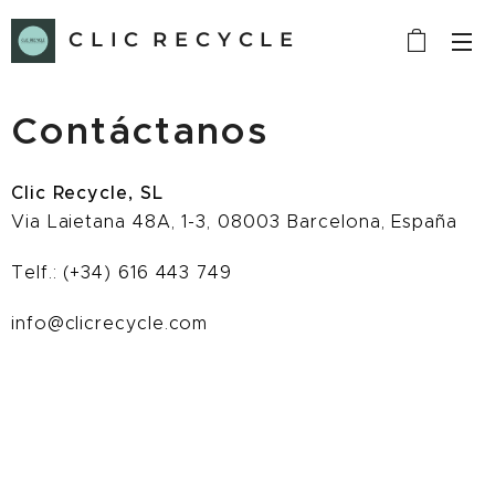
C L I C R E C Y C L E
Contáctanos
Clic Recycle, SL
Via Laietana 48A, 1-3, 08003 Barcelona, España
Telf.: (+34) 616 443 749
info@clicrecycle.com