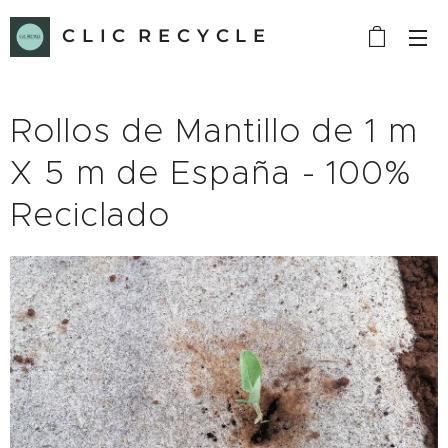
C L I C R E C Y C L E
Rollos de Mantillo de 1 m
X 5 m de España - 100%
Reciclado