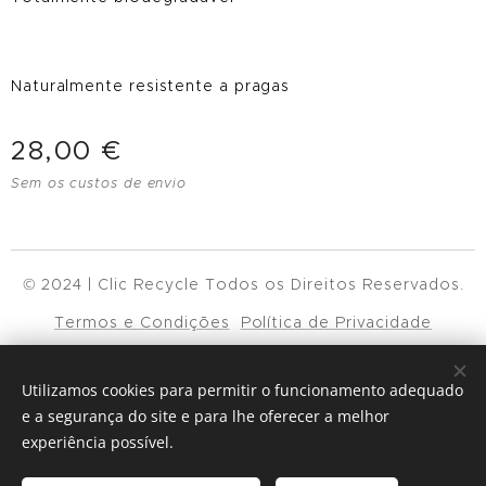
Naturalmente resistente a pragas
28,00
€
Sem os custos de envio
© 2024 | Clic Recycle Todos os Direitos Reservados.
Termos e Condições
Política de Privacidade
Cookies
Utilizamos cookies para permitir o funcionamento adequado
Idiomas
e a segurança do site e para lhe oferecer a melhor
experiência possível.
Español
English
Français
Català
Português
Nederlands