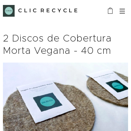
C L I C R E C Y C L E
2 Discos de Cobertura
Morta Vegana - 40 cm