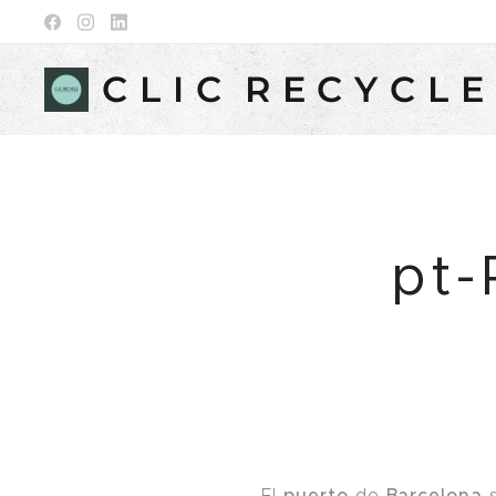
C L I C R E C Y C L E
pt-
puerto
Barcelona
El
de
s