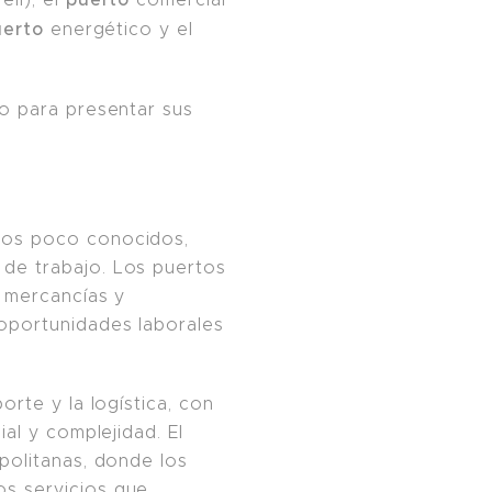
uerto
energético y el
to para presentar sus
icos poco conocidos,
 de trabajo. Los puertos
 mercancías y
 oportunidades laborales
rte y la logística, con
ial y complejidad. El
opolitanas, donde los
os servicios que