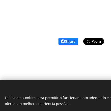
Share
Utilizamos cookies para permitir o funcionamento adequado e a
© 2024 | Clic Recycle Todos os Direitos Reservados.
oferecer a melhor experiência possível.
Termos e Condições
Política de Privacidade
Cook