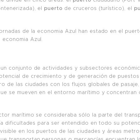
puerto
p
ontenerizada), el
de cruceros (turístico), el
 jornadas de la economia Azul han estado en el puer
a economia Azul.
ne un conjunto de actividades y subsectores económ
otencial de crecimiento y de generación de puestos
o de las ciudades con los flujos globales de pasaje,
que se mueven en el entorno marítimo y concentran
tor marítimo se consideraba sólo la parte del transpo
nía dificultades para ser entendido en todo su potenc
 visible en los puertos de las ciudades y áreas metr
que transportan personas o mercancías encuentran l