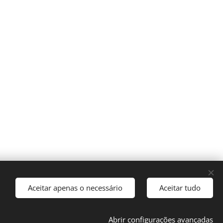
Aceitar apenas o necessário
Aceitar tudo
Idiomas
Español
English
Français
Català
Abrir configurações avançadas
Português
Nederlands