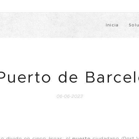
Inicia
Sol
Puerto de Barce
06-06-2023
puerto
e divide en cinco áreas: el
ciudadano (Port Ve