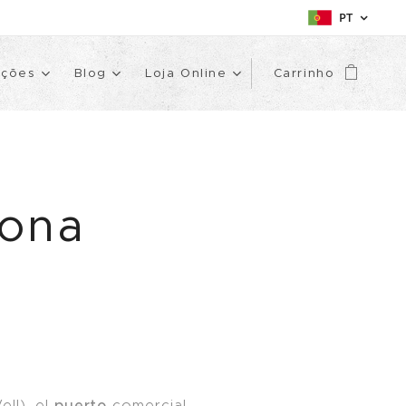
PT
uções
Blog
Loja Online
Carrinho
lona
puerto
ll), el
comercial