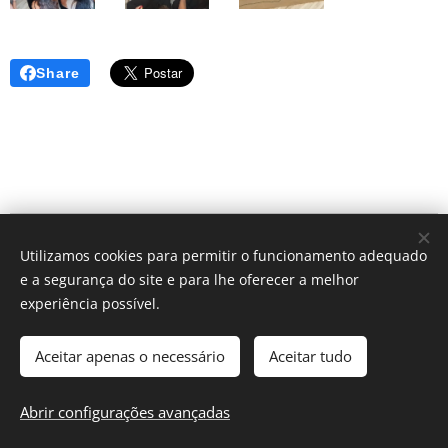
Share
© 2024 | Clic Recycle Todos os Direitos Reservados.
Utilizamos cookies para permitir o funcionamento adequado
e a segurança do site e para lhe oferecer a melhor
Termos e Condições
Política de Privacidade
experiência possível.
Cookies
Aceitar apenas o necessário
Aceitar tudo
Idiomas
Español
English
Français
Català
Português
Abrir configurações avançadas
Nederlands