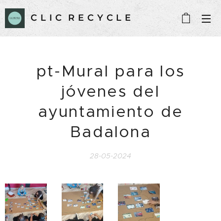
C L I C R E C Y C L E
pt-Mural para los
jóvenes del
ayuntamiento de
Badalona
28-05-2024