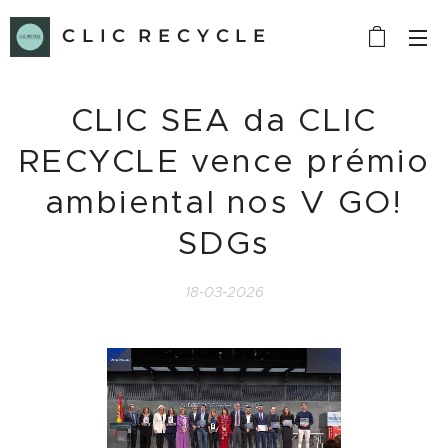
C L I C R E C Y C L E
CLIC SEA da CLIC
RECYCLE vence prémio
ambiental nos V GO!
SDGs
18-03-2026