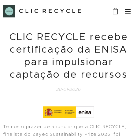
C L I C R E C Y C L E
CLIC RECYCLE recebe
certificação da ENISA
para impulsionar
captação de recursos
28-01-2026
Temos o prazer de anunciar que a CLIC RECYCLE,
finalista do Zayed Sustainability Prize 2026, foi