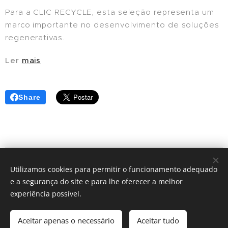
Para a CLIC RECYCLE, esta seleção representa um
marco importante no desenvolvimento de soluções
regenerativas.
Ler
mais
Share
© 2024 | Clic Recycle Todos os Direitos Reservados.
Utilizamos cookies para permitir o funcionamento adequado
e a segurança do site e para lhe oferecer a melhor
Termos e Condições
Política de Privacidade
experiência possível.
Cookies
Aceitar apenas o necessário
Aceitar tudo
Idiomas