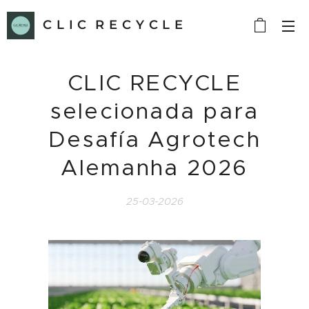
C L I C R E C Y C L E
CLIC RECYCLE
selecionada para
Desafía Agrotech
Alemanha 2026
25-03-2026