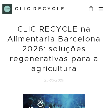
C L I C R E C Y C L E
CLIC RECYCLE na
Alimentaria Barcelona
2026: soluções
regenerativas para a
agricultura
25-03-2026