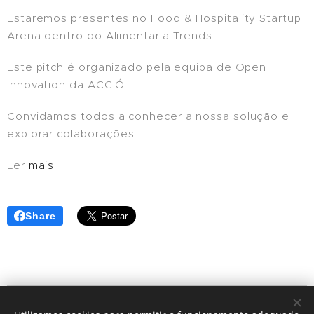
Estaremos presentes no Food & Hospitality Startup
Arena dentro do Alimentaria Trends.
Este pitch é organizado pela equipa de Open
Innovation da ACCIÓ.
Convidamos todos a conhecer a nossa solução e
explorar colaborações.
Ler
mais
Share
© 2024 | Clic Recycle Todos os Direitos Reservados.