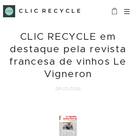
C L I C R E C Y C L E
CLIC RECYCLE em
destaque pela revista
francesa de vinhos Le
Vigneron
28-05-2026